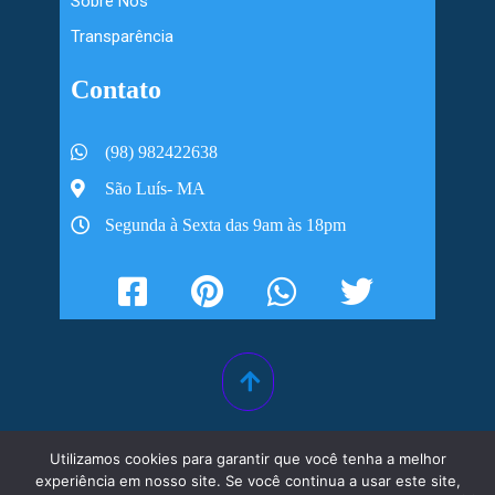
Sobre Nós
Transparência
Contato
(98) 982422638
São Luís- MA
Segunda à Sexta das 9am às 18pm
Utilizamos cookies para garantir que você tenha a melhor
© 2019 A 2024. Todos Os Direitos
experiência em nosso site. Se você continua a usar este site,
Reservados.