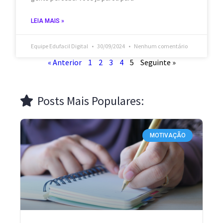
LEIA MAIS »
Equipe Edufacil Digital
30/09/2024
Nenhum comentário
« Anterior
1
2
3
4
5
Seguinte »
Posts Mais Populares:
MOTIVAÇÃO