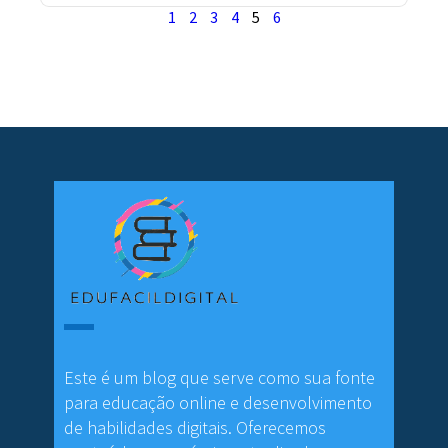
1
2
3
4
5
6
Este é um blog que serve como sua fonte
para educação online e desenvolvimento
de habilidades digitais. Oferecemos