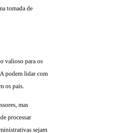
uma tomada de
o valioso para os
 IA podem lidar com
m os pais.
essores, mas
ode processar
ministrativas sejam