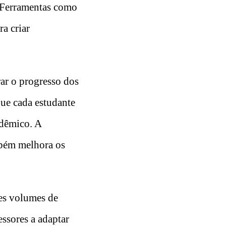
 Ferramentas como
ra criar
ar o progresso dos
que cada estudante
adêmico. A
mbém melhora os
des volumes de
essores a adaptar