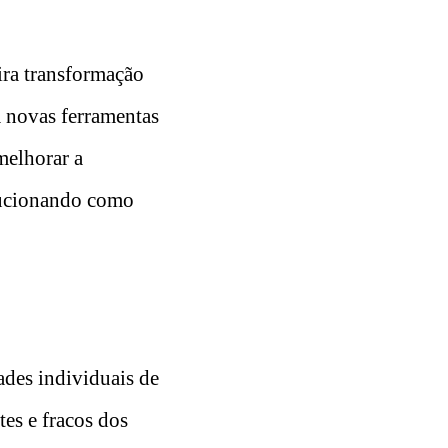
ira transformação
a novas ferramentas
melhorar a
olucionando como
ades individuais de
tes e fracos dos