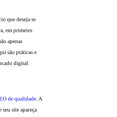
io que deseja se
ra, em primeiro
não apenas
ui são práticas e
cado digital.
SEO de qualidade
. A
 seu site apareça